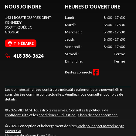
NOUS JOINDRE
HEURES D'OUVERTURE
1431 ROUTE DU PRÉSIDENT-
Lundi
:
8h00 - 17h30
KENNEDY
Mardi
:
8h00 - 17h30
SCOTT
, QUÉBEC
G0S 3G0
Mercredi
:
8h00 - 17h30
Jeudi
:
8h00 - 17h30
ITINÉRAIRE
Vendredi
:
8h00 - 17h00
Samedi
:
Fermé
418 386-3624
Dimanche
:
Fermé
Restez connecté
Les données affichées sont à titre indicatif seulement et ne peuvent être
considérées comme contractuelles. Veuillez nous consulter pour plus de
détails.
© 2026 VIDHAM. Tous droits réservés. Consultez la
politique de
confidentialité
et les
conditions d'utilisation
.
Choix de consentement.
© 2026 Conception et hébergement de sites
Web pour sport motorisé par
Power Go
.
Membre du réseau
Shop A Ride
.